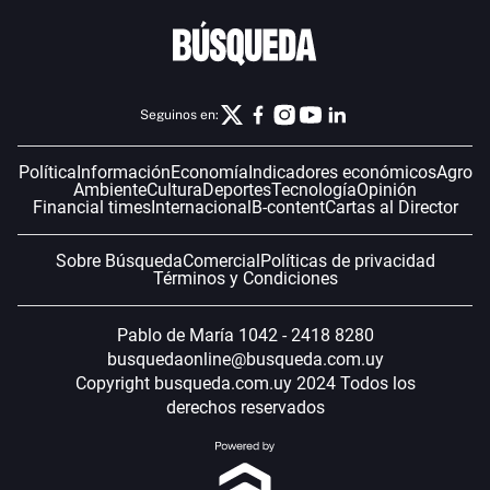
Seguinos en:
Política
Información
Economía
Indicadores económicos
Agro
Ambiente
Cultura
Deportes
Tecnología
Opinión
Financial times
Internacional
B-content
Cartas al Director
Sobre Búsqueda
Comercial
Políticas de privacidad
Términos y Condiciones
Pablo de María 1042 - 2418 8280
busquedaonline@busqueda.com.uy
Copyright busqueda.com.uy 2024 Todos los
derechos reservados