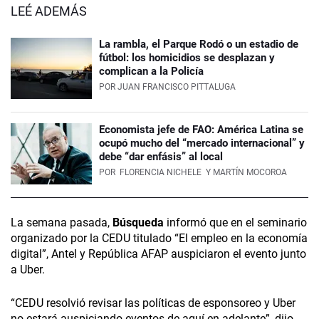
LEÉ ADEMÁS
La rambla, el Parque Rodó o un estadio de
fútbol: los homicidios se desplazan y
complican a la Policía
POR
JUAN FRANCISCO PITTALUGA
Economista jefe de FAO: América Latina se
ocupó mucho del “mercado internacional” y
debe “dar enfásis” al local
POR
FLORENCIA NICHELE
Y MARTÍN MOCOROA
La semana pasada,
Búsqueda
informó que en el seminario
organizado por la CEDU titulado “El empleo en la economía
digital”, Antel y República AFAP auspiciaron el evento junto
a Uber.
“CEDU resolvió revisar las políticas de esponsoreo y Uber
no estará auspiciando eventos de aquí en adelante”, dijo