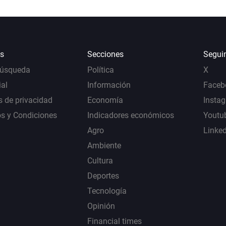
s
Secciones
Segui
Búsqueda
Política
X
al
Información
Faceb
s de privacidad
Economía
Insta
s y Condiciones
Indicadores económicos
Youtu
Agro
Linke
Ambiente
Cultura
Deportes
Tecnología
Opinión
Financial times