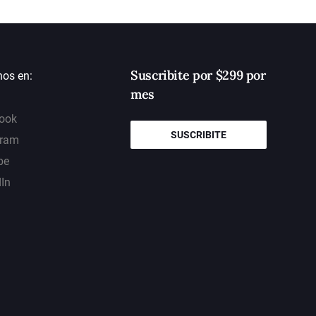
Suscribite por $299 por
nos en:
mes
ook
SUSCRIBITE
gram
be
dIn