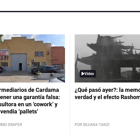
Video
ermediarios de Cardama
¿Qué pasó ayer?: la memor
ener una garantía falsa:
verdad y el efecto Rasho
ultora en un ‘cowork’ y
vendía ‘pallets’
ERMO DRAPER
POR SILVANA TANZI