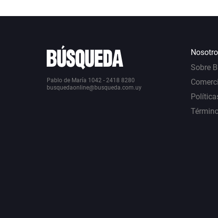
Nosotro
Sobre 
Pablo de María 1042 - 2418 8280
Comerci
busquedaonline@busqueda.com.uy
Política
Término