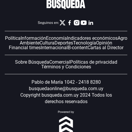
Seguinos en:
Política
Información
Economía
Indicadores económicos
Agro
Ambiente
Cultura
Deportes
Tecnología
Opinión
Financial times
Internacional
B-content
Cartas al Director
Sobre Búsqueda
Comercial
Políticas de privacidad
Términos y Condiciones
Pablo de María 1042 - 2418 8280
busquedaonline@busqueda.com.uy
Copyright busqueda.com.uy 2024 Todos los
derechos reservados