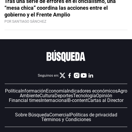
Tras una serie de errores en el oficialismo, una
“mesa chica” coordina las acciones entre el
gobierno y el Frente Amplio
POR SANTIAGO SÁNCHEZ
Seguinos en:
Política
Información
Economía
Indicadores económicos
Agro
Ambiente
Cultura
Deportes
Tecnología
Opinión
Financial times
Internacional
B-content
Cartas al Director
Sobre Búsqueda
Comercial
Políticas de privacidad
Términos y Condiciones