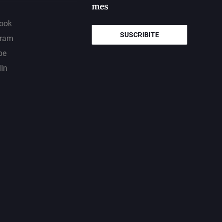
mes
ook
SUSCRIBITE
gram
be
dIn