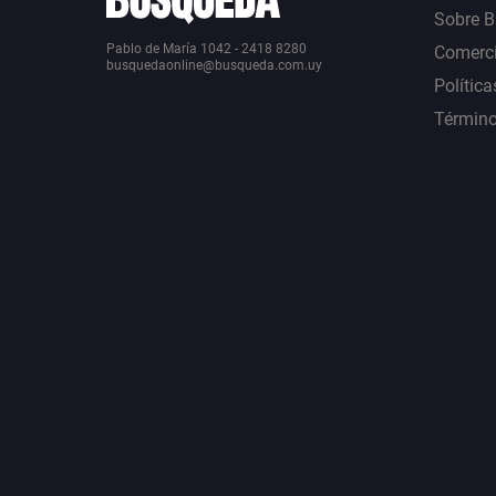
Sobre 
Pablo de María 1042 - 2418 8280
Comerci
busquedaonline@busqueda.com.uy
Política
Término