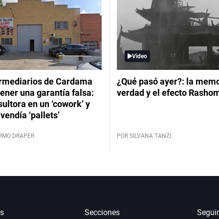
Video
ermediarios de Cardama
¿Qué pasó ayer?: la memor
ener una garantía falsa:
verdad y el efecto Rasho
ultora en un ‘cowork’ y
vendía ‘pallets’
ERMO DRAPER
POR SILVANA TANZI
s
Secciones
Segui