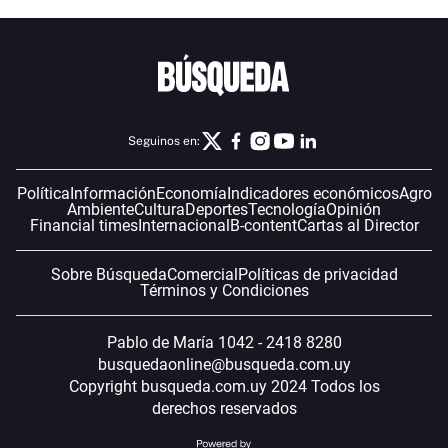
Seguinos en:
Política
Información
Economía
Indicadores económicos
Agro
Ambiente
Cultura
Deportes
Tecnología
Opinión
Financial times
Internacional
B-content
Cartas al Director
Sobre Búsqueda
Comercial
Políticas de privacidad
Términos y Condiciones
Pablo de María 1042 - 2418 8280
busquedaonline@busqueda.com.uy
Copyright busqueda.com.uy 2024 Todos los
derechos reservados