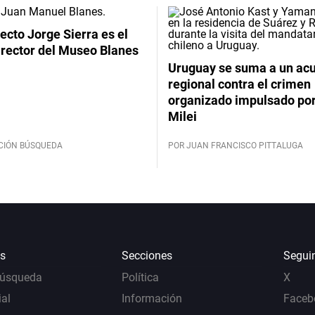
tecto Jorge Sierra es el
irector del Museo Blanes
Uruguay se suma a un ac
regional contra el crimen
organizado impulsado por
Milei
CIÓN BÚSQUEDA
POR JUAN FRANCISCO PITTALUGA
s
Secciones
Segui
Búsqueda
Política
X
al
Información
Faceb