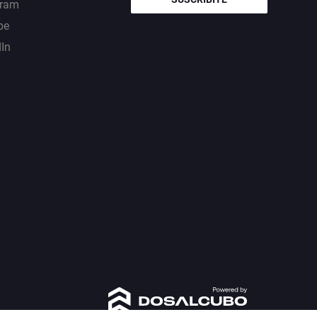
gram
be
dIn