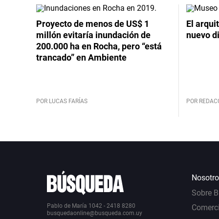
Proyecto de menos de US$ 1
El arqui
millón evitaría inundación de
nuevo d
200.000 ha en Rocha, pero “está
trancado” en Ambiente
POR LUCAS FARÍAS
POR REDAC
Nosotro
Sobre 
Pablo de María 1042 - 2418 8280
Comerci
busquedaonline@busqueda.com.uy