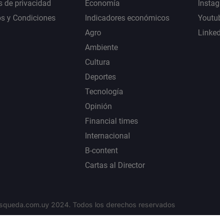
s de privacidad
Economía
Insta
s y Condiciones
Indicadores económicos
Youtu
Agro
Linke
Ambiente
Cultura
Deportes
Tecnología
Opinión
Financial times
Internacional
B-content
Cartas al Director
squeda.com.uy 2024. Todos los derechos reservados