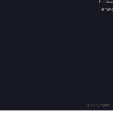
Política
Término
© Copyright bu