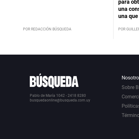
para obt
una cons
una que 
POR REDACCIÓN BÚSQUEDA
POR GUILL
Nosotro
Sobre 
Pablo de María 1042 - 2418 8280
Comerci
busquedaonline@busqueda.com.uy
Política
Término