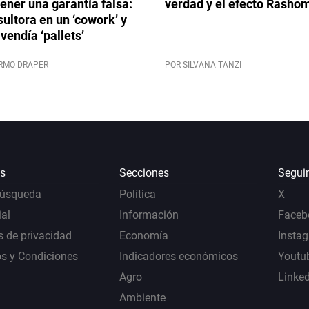
ener una garantía falsa:
verdad y el efecto Rasho
ultora en un ‘cowork’ y
vendía ‘pallets’
ERMO DRAPER
POR SILVANA TANZI
s
Secciones
Segui
Búsqueda
Política
X
al
Información
Faceb
s de privacidad
Economía
Insta
s y Condiciones
Indicadores económicos
Youtu
Agro
Linke
Ambiente