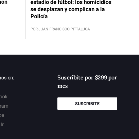
mon
estadio de fútbol: los homicidios
se desplazan y complican a la
Policía
POR JUAN FRANCISCO PITTALUGA
Suscribite por $299 por
nos en:
mes
ook
SUSCRIBITE
gram
be
dIn