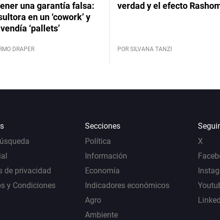
ener una garantía falsa:
verdad y el efecto Rasho
ultora en un ‘cowork’ y
vendía ‘pallets’
ERMO DRAPER
POR SILVANA TANZI
s
Secciones
Segui
Búsqueda
Política
X
al
Información
Faceb
s de privacidad
Economía
Insta
s y Condiciones
Indicadores económicos
Youtu
Agro
Linke
Ambiente