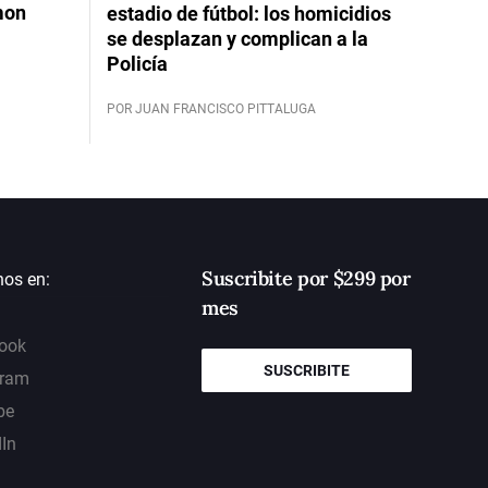
mon
estadio de fútbol: los homicidios
se desplazan y complican a la
Policía
POR JUAN FRANCISCO PITTALUGA
Suscribite por $299 por
nos en:
mes
ook
SUSCRIBITE
gram
be
dIn