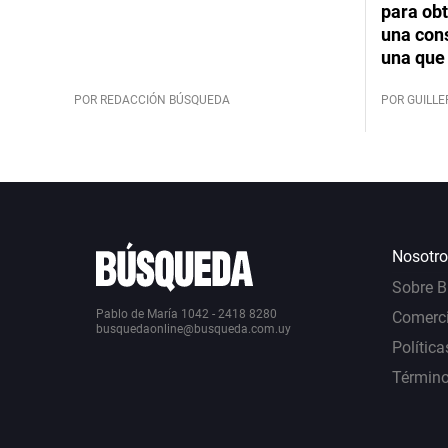
para obt
una cons
una que 
POR REDACCIÓN BÚSQUEDA
POR GUILL
Nosotro
Sobre 
Pablo de María 1042 - 2418 8280
Comerci
busquedaonline@busqueda.com.uy
Política
Término