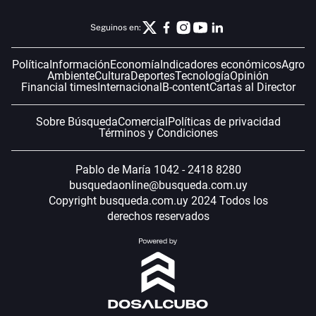
Seguinos en:
Política
Información
Economía
Indicadores económicos
Agro
Ambiente
Cultura
Deportes
Tecnología
Opinión
Financial times
Internacional
B-content
Cartas al Director
Sobre Búsqueda
Comercial
Políticas de privacidad
Términos y Condiciones
Pablo de María 1042 - 2418 8280
busquedaonline@busqueda.com.uy
Copyright busqueda.com.uy 2024 Todos los
derechos reservados