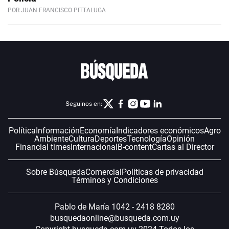
POR JUAN FRANCISCO PITTALUGA
Seguinos en:
Política
Información
Economía
Indicadores económicos
Agro
Ambiente
Cultura
Deportes
Tecnología
Opinión
Financial times
Internacional
B-content
Cartas al Director
Sobre Búsqueda
Comercial
Políticas de privacidad
Términos y Condiciones
Pablo de María 1042 - 2418 8280
busquedaonline@busqueda.com.uy