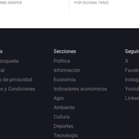
ERMO DRAPER
POR SILVANA TANZI
s
Secciones
Segui
Búsqueda
Política
X
al
Información
Faceb
s de privacidad
Economía
Insta
s y Condiciones
Indicadores económicos
Youtu
Agro
Linke
Ambiente
Cultura
Deportes
Tecnología