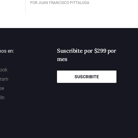
POR JUAN FRANCISCO PITTALUGA
Suscribite por $299 por
nos en:
mes
ook
SUSCRIBITE
gram
be
dIn