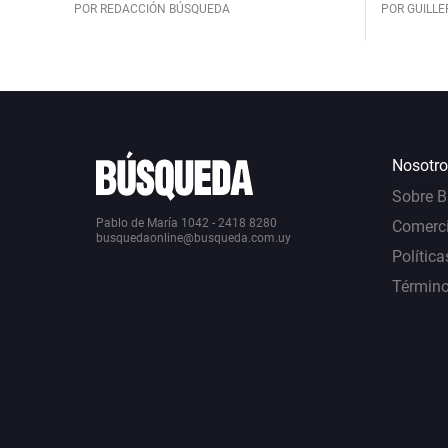
POR REDACCIÓN BÚSQUEDA
POR GUILL
Nosotro
Sobre 
Pablo de María 1042 - 2418 8280
Comerci
busquedaonline@busqueda.com.uy
Política
Término