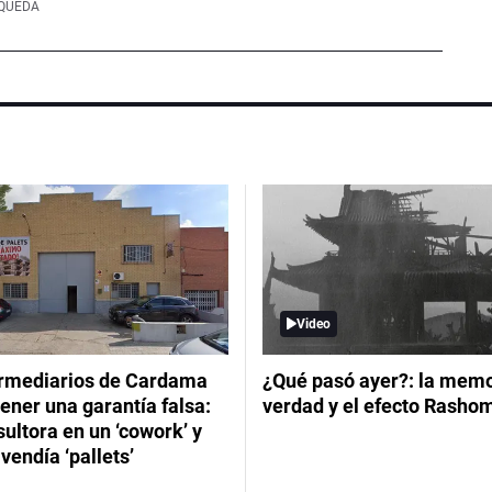
SQUEDA
Video
ermediarios de Cardama
¿Qué pasó ayer?: la memor
ener una garantía falsa:
verdad y el efecto Rasho
ultora en un ‘cowork’ y
vendía ‘pallets’