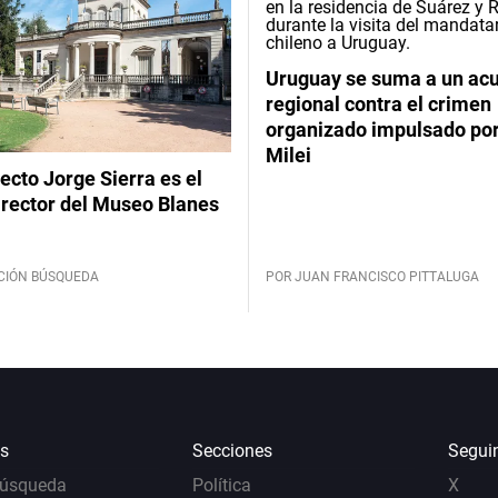
Uruguay se suma a un ac
regional contra el crimen
organizado impulsado por
Milei
tecto Jorge Sierra es el
irector del Museo Blanes
CIÓN BÚSQUEDA
POR JUAN FRANCISCO PITTALUGA
s
Secciones
Segui
Búsqueda
Política
X