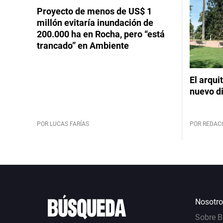
Proyecto de menos de US$ 1
millón evitaría inundación de
200.000 ha en Rocha, pero “está
trancado” en Ambiente
El arqui
nuevo d
POR LUCAS FARÍAS
POR REDAC
Nosotro
Sobre 