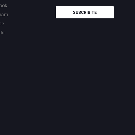
ook
SUSCRIBITE
gram
be
dIn