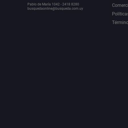
Pablo de María 1042 - 2418 8280
Comerci
busquedaonline@busqueda.com.uy
Política
Término