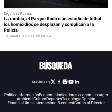
Seguridad Pública
La rambla, el Parque Rodó o un estadio de fútbol:
los homicidios se desplazan y complican a la
Policía
POR JUAN FRANCISCO PITTALUGA
Seguinos en:
Política
Información
Economía
Indicadores económicos
Agro
Ambiente
Cultura
Deportes
Tecnología
Opinión
Financial times
Internacional
B-content
Cartas al Director