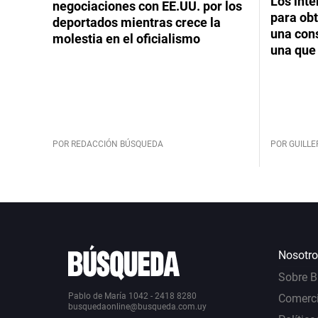
Los int
negociaciones con EE.UU. por los
para obt
deportados mientras crece la
una cons
molestia en el oficialismo
una que 
POR REDACCIÓN BÚSQUEDA
POR GUILL
Nosotro
Sobre 
Pablo de María 1042 - 2418 8280
Comerci
busquedaonline@busqueda.com.uy