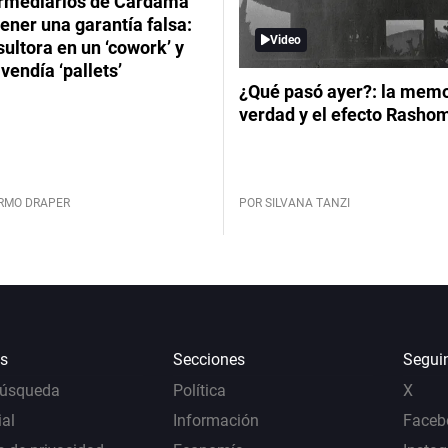
ermediarios de Cardama
ener una garantía falsa:
Video
ultora en un ‘cowork’ y
vendía ‘pallets’
¿Qué pasó ayer?: la memor
verdad y el efecto Rasho
ERMO DRAPER
POR SILVANA TANZI
s
Secciones
Segui
Búsqueda
Política
X
al
Información
Faceb