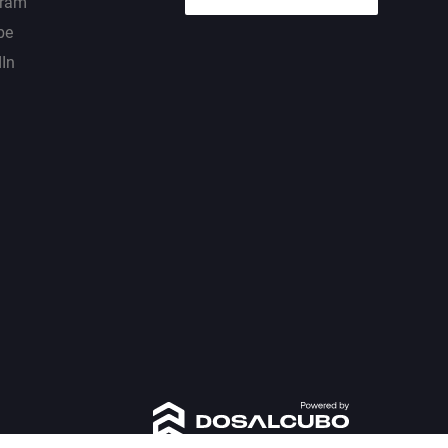
gram
be
dIn