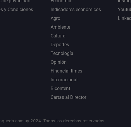
s de privacidad
Economía
Insta
s y Condiciones
Indicadores económicos
Youtu
Agro
Linke
Ambiente
Cultura
Deportes
Tecnología
Opinión
Financial times
Internacional
B-content
Cartas al Director
squeda.com.uy 2024. Todos los derechos reservados