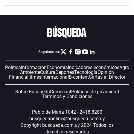
Seguinos en:
Política
Información
Economía
Indicadores económicos
Agro
Ambiente
Cultura
Deportes
Tecnología
Opinión
Financial times
Internacional
B-content
Cartas al Director
Sobre Búsqueda
Comercial
Políticas de privacidad
Términos y Condiciones
Pablo de María 1042 - 2418 8280
busquedaonline@busqueda.com.uy
Copyright busqueda.com.uy 2024 Todos los
derechos reservados