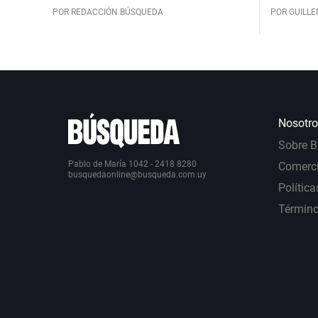
POR REDACCIÓN BÚSQUEDA
POR GUILL
Nosotro
Sobre 
Pablo de María 1042 - 2418 8280
Comerci
busquedaonline@busqueda.com.uy
Política
Término