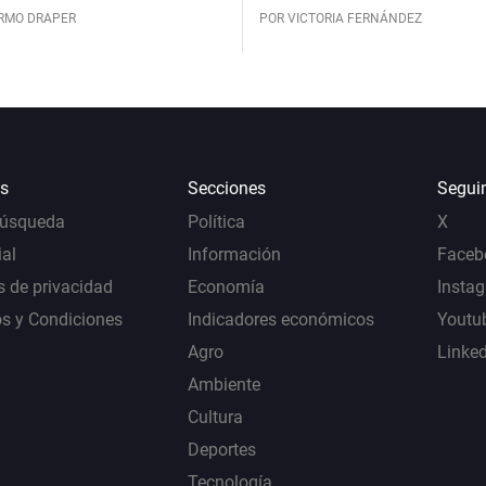
ERMO DRAPER
POR VICTORIA FERNÁNDEZ
s
Secciones
Segui
Búsqueda
Política
X
al
Información
Faceb
s de privacidad
Economía
Insta
s y Condiciones
Indicadores económicos
Youtu
Agro
Linke
Ambiente
Cultura
Deportes
Tecnología