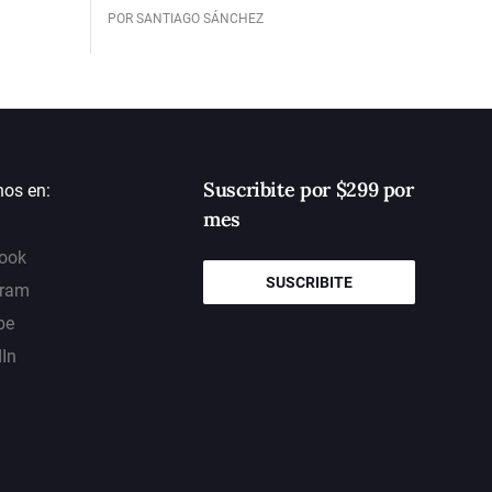
POR SANTIAGO SÁNCHEZ
Suscribite por $299 por
nos en:
mes
ook
SUSCRIBITE
gram
be
dIn