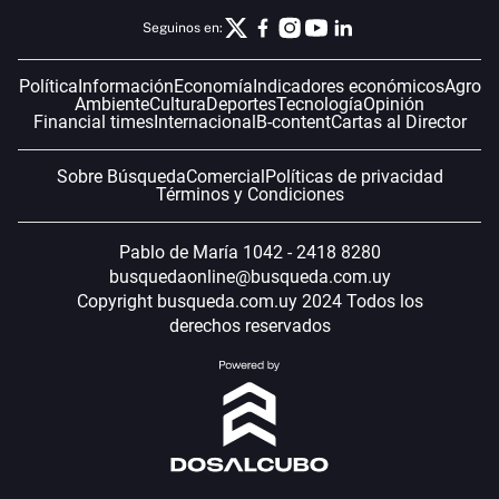
Seguinos en:
Política
Información
Economía
Indicadores económicos
Agro
Ambiente
Cultura
Deportes
Tecnología
Opinión
Financial times
Internacional
B-content
Cartas al Director
Sobre Búsqueda
Comercial
Políticas de privacidad
Términos y Condiciones
Pablo de María 1042 - 2418 8280
busquedaonline@busqueda.com.uy
Copyright busqueda.com.uy 2024 Todos los
derechos reservados