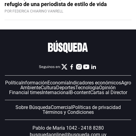
refugio de una periodista de estilo de vida
POR FEDERICA CHIARINO VANRELL
Seguinos en:
Política
Información
Economía
Indicadores económicos
Agro
Ambiente
Cultura
Deportes
Tecnología
Opinión
Financial times
Internacional
B-content
Cartas al Director
Sobre Búsqueda
Comercial
Políticas de privacidad
Términos y Condiciones
Pablo de María 1042 - 2418 8280
busquedaonline@busqueda.com.uy