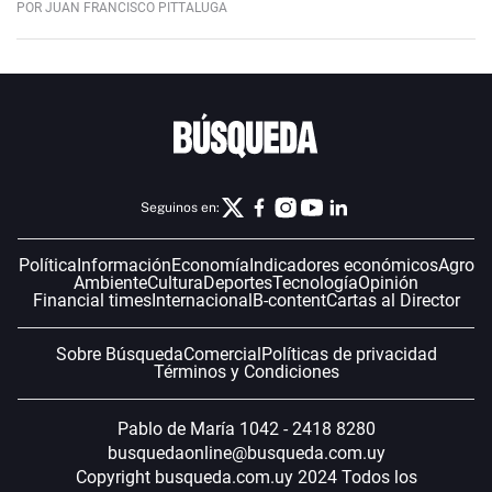
POR JUAN FRANCISCO PITTALUGA
Seguinos en:
Política
Información
Economía
Indicadores económicos
Agro
Ambiente
Cultura
Deportes
Tecnología
Opinión
Financial times
Internacional
B-content
Cartas al Director
Sobre Búsqueda
Comercial
Políticas de privacidad
Términos y Condiciones
Pablo de María 1042 - 2418 8280
busquedaonline@busqueda.com.uy
Copyright busqueda.com.uy 2024 Todos los