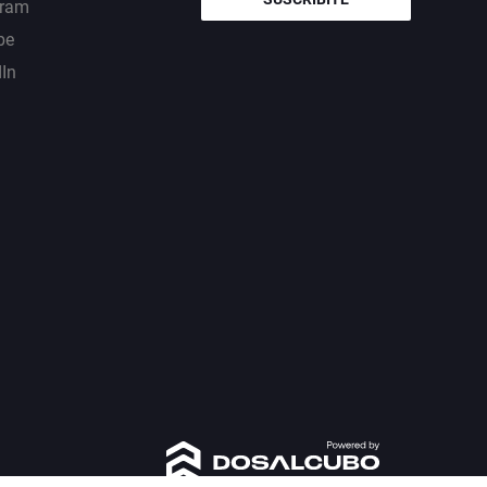
gram
be
dIn