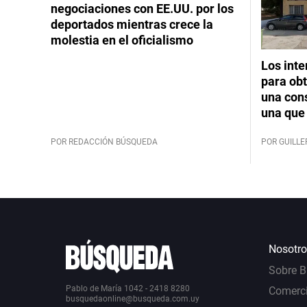
negociaciones con EE.UU. por los
deportados mientras crece la
molestia en el oficialismo
Los int
para obt
una cons
una que 
POR REDACCIÓN BÚSQUEDA
POR GUILL
Nosotro
Sobre 
Pablo de María 1042 - 2418 8280
Comerci
busquedaonline@busqueda.com.uy