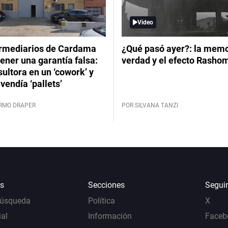
Video
ermediarios de Cardama
¿Qué pasó ayer?: la memor
ener una garantía falsa:
verdad y el efecto Rasho
ultora en un ‘cowork’ y
vendía ‘pallets’
ERMO DRAPER
POR SILVANA TANZI
s
Secciones
Segui
Búsqueda
Política
X
al
Información
Faceb