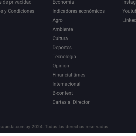
s de privacidad
Economía
Insta
s y Condiciones
Indicadores económicos
Youtu
Agro
Linke
Ambiente
Cultura
Deportes
Tecnología
Opinión
Financial times
Internacional
B-content
Cartas al Director
squeda.com.uy 2024. Todos los derechos reservados