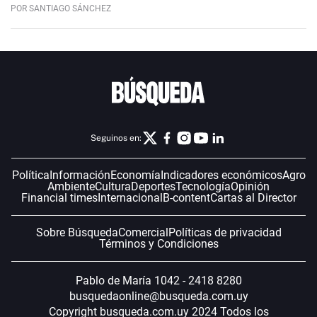
POR SANTIAGO SÁNCHEZ
Seguinos en:
Política
Información
Economía
Indicadores económicos
Agro
Ambiente
Cultura
Deportes
Tecnología
Opinión
Financial times
Internacional
B-content
Cartas al Director
Sobre Búsqueda
Comercial
Políticas de privacidad
Términos y Condiciones
Pablo de María 1042 - 2418 8280
busquedaonline@busqueda.com.uy
Copyright busqueda.com.uy 2024 Todos los