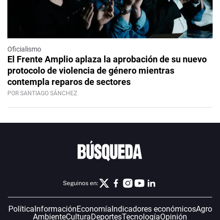
Oficialismo
El Frente Amplio aplaza la aprobación de su nuevo
protocolo de violencia de género mientras
contempla reparos de sectores
POR SANTIAGO SÁNCHEZ
Seguinos en:
Política
Información
Economía
Indicadores económicos
Agro
Ambiente
Cultura
Deportes
Tecnología
Opinión