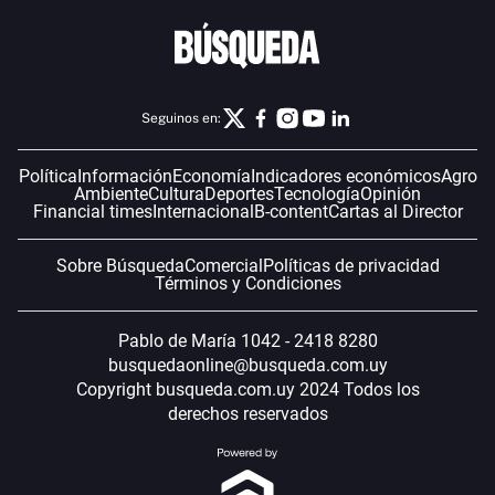
Seguinos en:
Política
Información
Economía
Indicadores económicos
Agro
Ambiente
Cultura
Deportes
Tecnología
Opinión
Financial times
Internacional
B-content
Cartas al Director
Sobre Búsqueda
Comercial
Políticas de privacidad
Términos y Condiciones
Pablo de María 1042 - 2418 8280
busquedaonline@busqueda.com.uy
Copyright busqueda.com.uy 2024 Todos los
derechos reservados