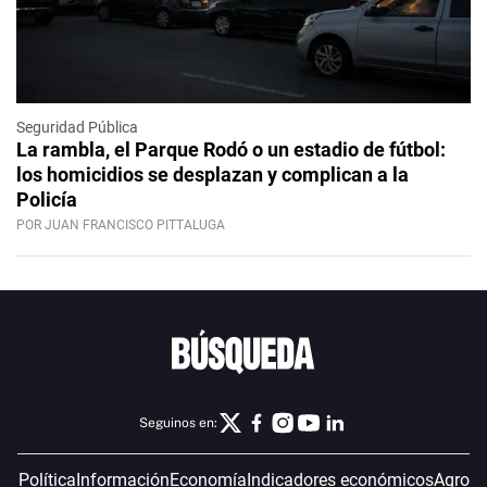
Seguridad Pública
La rambla, el Parque Rodó o un estadio de fútbol:
los homicidios se desplazan y complican a la
Policía
POR JUAN FRANCISCO PITTALUGA
Seguinos en:
Política
Información
Economía
Indicadores económicos
Agro