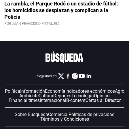
La rambla, el Parque Rodó o un estadio de fútbol:
los homicidios se desplazan y complican a la
Policía
POR JUAN FRANCISCO PITTALUGA
Seguinos en:
Política
Información
Economía
Indicadores económicos
Agro
Ambiente
Cultura
Deportes
Tecnología
Opinión
Financial times
Internacional
B-content
Cartas al Director
Sobre Búsqueda
Comercial
Políticas de privacidad
Términos y Condiciones