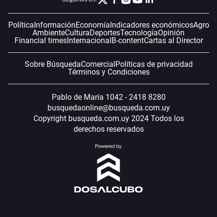
Política
Información
Economía
Indicadores económicos
Agro
Ambiente
Cultura
Deportes
Tecnología
Opinión
Financial times
Internacional
B-content
Cartas al Director
Sobre Búsqueda
Comercial
Políticas de privacidad
Términos y Condiciones
Pablo de María 1042 - 2418 8280
busquedaonline@busqueda.com.uy
Copyright busqueda.com.uy 2024 Todos los
derechos reservados