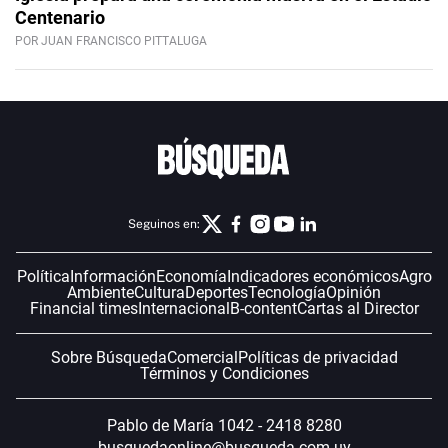
Centenario
POR JUAN FRANCISCO PITTALUGA
Seguinos en:
Política
Información
Economía
Indicadores económicos
Agro
Ambiente
Cultura
Deportes
Tecnología
Opinión
Financial times
Internacional
B-content
Cartas al Director
Sobre Búsqueda
Comercial
Políticas de privacidad
Términos y Condiciones
Pablo de María 1042 - 2418 8280
busquedaonline@busqueda.com.uy