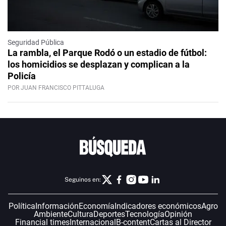
Seguridad Pública
La rambla, el Parque Rodó o un estadio de fútbol:
los homicidios se desplazan y complican a la
Policía
POR JUAN FRANCISCO PITTALUGA
Seguinos en:
Política
Información
Economía
Indicadores económicos
Agro
Ambiente
Cultura
Deportes
Tecnología
Opinión
Financial times
Internacional
B-content
Cartas al Director