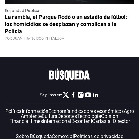
Seguridad Pública
La rambla, el Parque Rodó o un estadio de fútbol:
los homicidios se desplazan y complican a la
Policía
POR JUAN FRANCISCO PITTALUGA
Seguinos en:
Política
Información
Economía
Indicadores económicos
Agro
Ambiente
Cultura
Deportes
Tecnología
Opinión
Financial times
Internacional
B-content
Cartas al Director
Sobre Búsqueda
Comercial
Políticas de privacidad