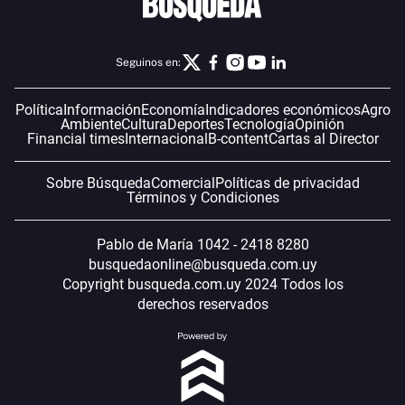
Seguinos en:
Política
Información
Economía
Indicadores económicos
Agro
Ambiente
Cultura
Deportes
Tecnología
Opinión
Financial times
Internacional
B-content
Cartas al Director
Sobre Búsqueda
Comercial
Políticas de privacidad
Términos y Condiciones
Pablo de María 1042 - 2418 8280
busquedaonline@busqueda.com.uy
Copyright busqueda.com.uy 2024 Todos los
derechos reservados