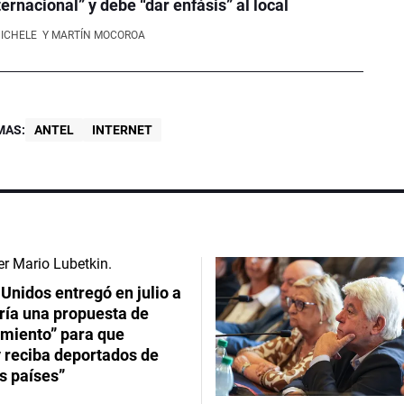
ernacional” y debe “dar enfásis” al local
NICHELE
Y MARTÍN MOCOROA
MAS:
ANTEL
INTERNET
Unidos entregó en julio a
ría una propuesta de
imiento” para que
 reciba deportados de
s países”