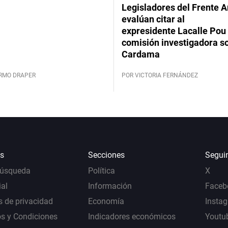
Legisladores del Frente 
evalúan citar al
expresidente Lacalle Pou 
comisión investigadora s
Cardama
ERMO DRAPER
POR VICTORIA FERNÁNDEZ
s
Secciones
Segui
Búsqueda
Política
X
al
Información
Faceb
s de privacidad
Economía
Insta
s y Condiciones
Indicadores económicos
Youtu