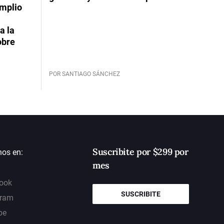
Amplio
a la
obre
POR SANTIAGO SÁNCHEZ
Suscribite por $299 por
nos en:
mes
ook
SUSCRIBITE
gram
be