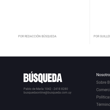
POR REDACCIÓN BÚSQUEDA
POR GUILL
Nosotro
Sobre 
Pablo de María 1042 - 2418 8280
Comerci
busquedaonline@busqueda.com.uy
Política
Término