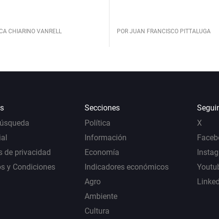
CA CHIARINO VANRELL
POR JUAN FRANCISCO PITTALUGA
s
Secciones
Segui
Búsqueda
Política
X
al
Información
Faceb
s de privacidad
Economía
Insta
s y Condiciones
Indicadores económicos
Youtu
Agro
Linke
Ambiente
Cultura