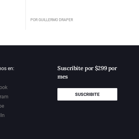
POR GUILLERMO DRAPER
Suscribite por $299 por
nos en:
mes
ook
SUSCRIBITE
gram
be
dIn