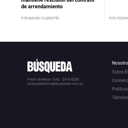
de arrendamiento
POR MAURO FLORENTÍN
POR FEDERI
Nosotro
Sobre 
Pablo de María 1042 - 2418 8280
Comerci
busquedaonline@busqueda.com.uy
Política
Término