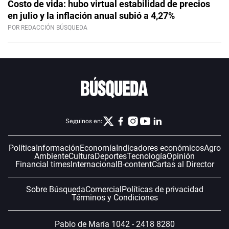
Costo de vida: hubo virtual estabilidad de precios
en julio y la inflación anual subió a 4,27%
POR REDACCIÓN BÚSQUEDA
Seguinos en:
Política
Información
Economía
Indicadores económicos
Agro
Ambiente
Cultura
Deportes
Tecnología
Opinión
Financial times
Internacional
B-content
Cartas al Director
Sobre Búsqueda
Comercial
Políticas de privacidad
Términos y Condiciones
Pablo de María 1042 - 2418 8280