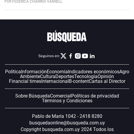
POR FEDERICA CHIARINO VANRELL
Seguinos en:
Política
Información
Economía
Indicadores económicos
Agro
Ambiente
Cultura
Deportes
Tecnología
Opinión
Financial times
Internacional
B-content
Cartas al Director
Sobre Búsqueda
Comercial
Políticas de privacidad
Términos y Condiciones
Pablo de María 1042 - 2418 8280
busquedaonline@busqueda.com.uy
Copyright busqueda.com.uy 2024 Todos los