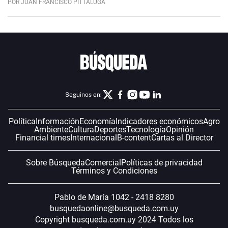
POR JUAN FRANCISCO PITTALUGA
Seguinos en:
Política
Información
Economía
Indicadores económicos
Agro
Ambiente
Cultura
Deportes
Tecnología
Opinión
Financial times
Internacional
B-content
Cartas al Director
Sobre Búsqueda
Comercial
Políticas de privacidad
Términos y Condiciones
Pablo de María 1042 - 2418 8280
busquedaonline@busqueda.com.uy
Copyright busqueda.com.uy 2024 Todos los