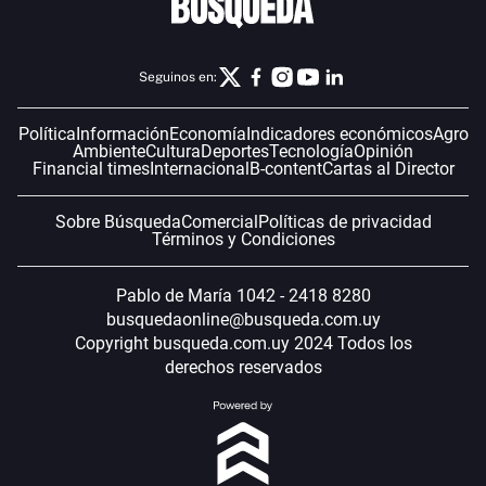
Seguinos en:
Política
Información
Economía
Indicadores económicos
Agro
Ambiente
Cultura
Deportes
Tecnología
Opinión
Financial times
Internacional
B-content
Cartas al Director
Sobre Búsqueda
Comercial
Políticas de privacidad
Términos y Condiciones
Pablo de María 1042 - 2418 8280
busquedaonline@busqueda.com.uy
Copyright busqueda.com.uy 2024 Todos los
derechos reservados