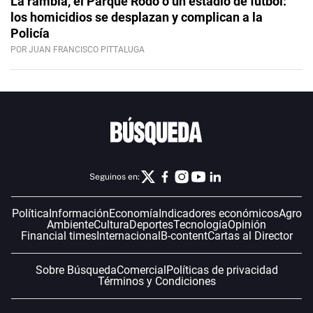
La rambla, el Parque Rodó o un estadio de fútbol:
los homicidios se desplazan y complican a la
Policía
POR JUAN FRANCISCO PITTALUGA
Seguinos en:
Política
Información
Economía
Indicadores económicos
Agro
Ambiente
Cultura
Deportes
Tecnología
Opinión
Financial times
Internacional
B-content
Cartas al Director
Sobre Búsqueda
Comercial
Políticas de privacidad
Términos y Condiciones