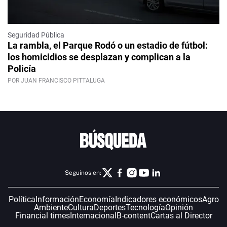
Seguridad Pública
La rambla, el Parque Rodó o un estadio de fútbol:
los homicidios se desplazan y complican a la
Policía
POR JUAN FRANCISCO PITTALUGA
Seguinos en:
Política
Información
Economía
Indicadores económicos
Agro
Ambiente
Cultura
Deportes
Tecnología
Opinión
Financial times
Internacional
B-content
Cartas al Director