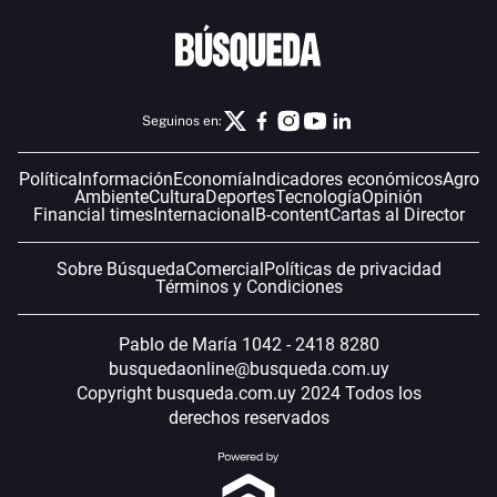
Seguinos en:
Política
Información
Economía
Indicadores económicos
Agro
Ambiente
Cultura
Deportes
Tecnología
Opinión
Financial times
Internacional
B-content
Cartas al Director
Sobre Búsqueda
Comercial
Políticas de privacidad
Términos y Condiciones
Pablo de María 1042 - 2418 8280
busquedaonline@busqueda.com.uy
Copyright busqueda.com.uy 2024 Todos los
derechos reservados