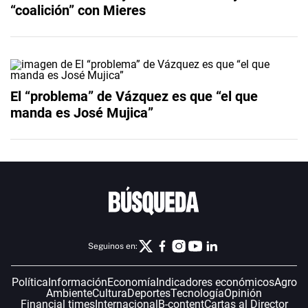
“coalición” con Mieres
El “problema” de Vázquez es que “el que
manda es José Mujica”
Seguinos en:
Política
Información
Economía
Indicadores económicos
Agro
Ambiente
Cultura
Deportes
Tecnología
Opinión
Financial times
Internacional
B-content
Cartas al Director