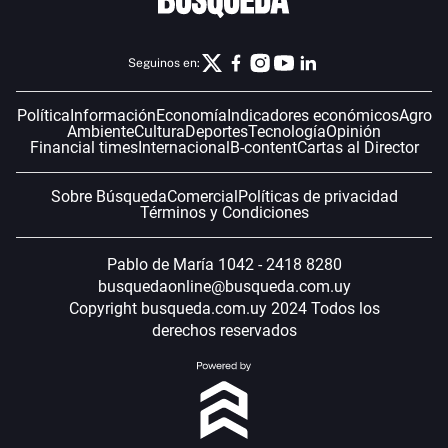
Seguinos en:
Política
Información
Economía
Indicadores económicos
Agro
Ambiente
Cultura
Deportes
Tecnología
Opinión
Financial times
Internacional
B-content
Cartas al Director
Sobre Búsqueda
Comercial
Políticas de privacidad
Términos y Condiciones
Pablo de María 1042 - 2418 8280
busquedaonline@busqueda.com.uy
Copyright busqueda.com.uy 2024 Todos los
derechos reservados