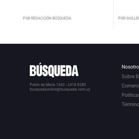
POR REDACCIÓN BÚSQUEDA
POR GUILL
Nosotro
Sobre 
Pablo de María 1042 - 2418 8280
Comerci
busquedaonline@busqueda.com.uy
Política
Término