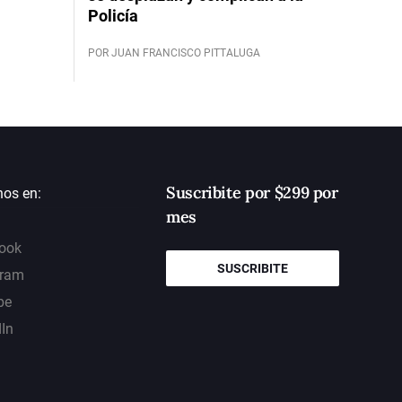
Policía
POR JUAN FRANCISCO PITTALUGA
Suscribite por $299 por
nos en:
mes
ook
SUSCRIBITE
gram
be
dIn