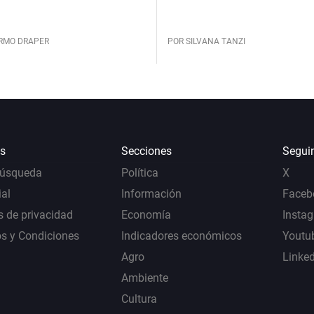
ERMO DRAPER
POR SILVANA TANZI
s
Secciones
Segui
Búsqueda
Política
X
al
Información
Faceb
s de privacidad
Economía
Insta
s y Condiciones
Indicadores económicos
Youtu
Agro
Linke
Ambiente
Cultura