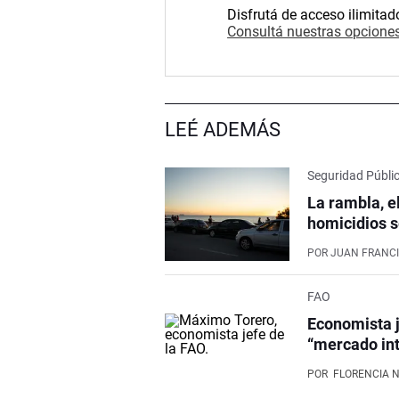
Disfrutá de acceso ilimitad
Consultá nuestras opciones
LEÉ ADEMÁS
Seguridad Públi
La rambla, e
homicidios s
POR
JUAN FRANCI
FAO
Economista j
“mercado int
POR
FLORENCIA 