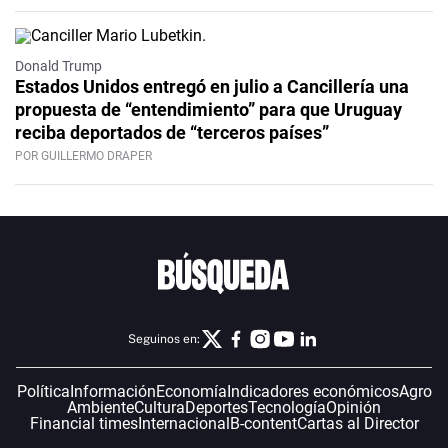
Donald Trump
Estados Unidos entregó en julio a Cancillería una
propuesta de “entendimiento” para que Uruguay
reciba deportados de “terceros países”
POR GUILLERMO DRAPER
Seguinos en:
Política
Información
Economía
Indicadores económicos
Agro
Ambiente
Cultura
Deportes
Tecnología
Opinión
Financial times
Internacional
B-content
Cartas al Director