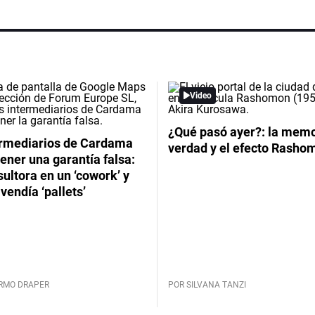
Video
¿Qué pasó ayer?: la memor
ermediarios de Cardama
verdad y el efecto Rasho
ener una garantía falsa:
ultora en un ‘cowork’ y
vendía ‘pallets’
ERMO DRAPER
POR SILVANA TANZI