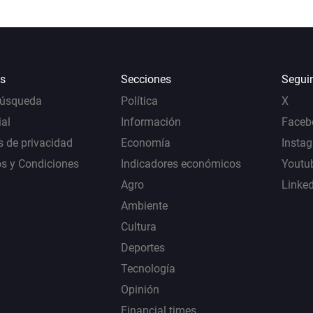
s
Secciones
Segui
Búsqueda
Política
X
al
Información
Faceb
s de privacidad
Economía
Insta
s y Condiciones
Indicadores económicos
Youtu
Agro
Linke
Ambiente
Cultura
Deportes
Tecnología
Opinión
Financial times