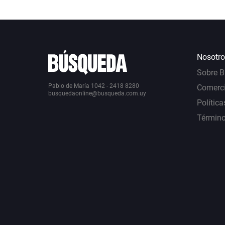
Nosotro
Sobre 
Pablo de María 1042 - 2418 8280
Comerci
busquedaonline@busqueda.com.uy
Política
Término