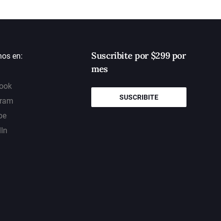
Suscribite por $299 por
nos en:
mes
ook
SUSCRIBITE
gram
be
dIn