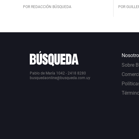
POR REDACCIÓN BÚSQUEDA
POR GUILL
Nosotro
Sobre 
Pablo de María 1042 - 2418 8280
Comerci
busquedaonline@busqueda.com.uy
Política
Término