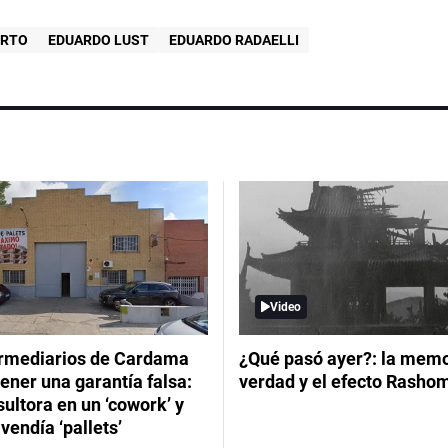
ERTO
EDUARDO LUST
EDUARDO RADAELLI
Video
ermediarios de Cardama
¿Qué pasó ayer?: la memor
ener una garantía falsa:
verdad y el efecto Rasho
ultora en un ‘cowork’ y
vendía ‘pallets’