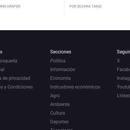
ERMO DRAPER
POR SILVANA TANZI
s
Secciones
Segui
Búsqueda
Política
X
al
Información
Faceb
s de privacidad
Economía
Insta
s y Condiciones
Indicadores económicos
Youtu
Agro
Linke
Ambiente
Cultura
Deportes