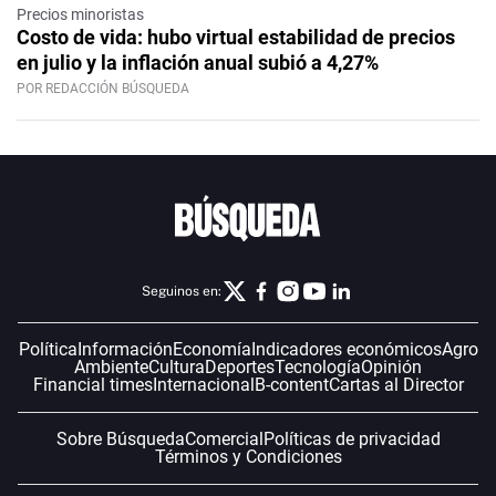
Precios minoristas
Costo de vida: hubo virtual estabilidad de precios
en julio y la inflación anual subió a 4,27%
POR REDACCIÓN BÚSQUEDA
Seguinos en:
Política
Información
Economía
Indicadores económicos
Agro
Ambiente
Cultura
Deportes
Tecnología
Opinión
Financial times
Internacional
B-content
Cartas al Director
Sobre Búsqueda
Comercial
Políticas de privacidad
Términos y Condiciones