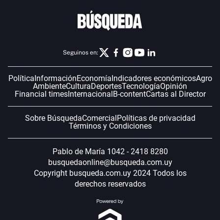
Seguinos en:
Política
Información
Economía
Indicadores económicos
Agro
Ambiente
Cultura
Deportes
Tecnología
Opinión
Financial times
Internacional
B-content
Cartas al Director
Sobre Búsqueda
Comercial
Políticas de privacidad
Términos y Condiciones
Pablo de María 1042 - 2418 8280
busquedaonline@busqueda.com.uy
Copyright busqueda.com.uy 2024 Todos los
derechos reservados