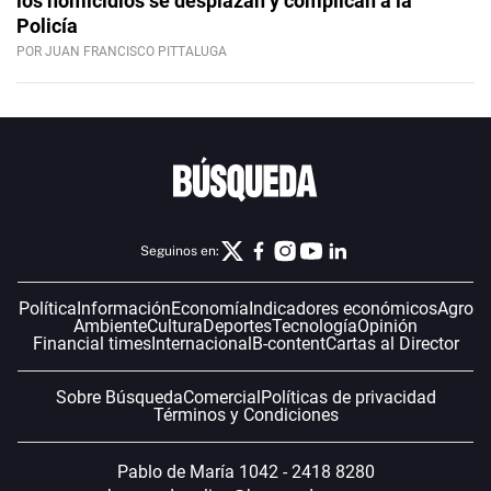
los homicidios se desplazan y complican a la
Policía
POR JUAN FRANCISCO PITTALUGA
Seguinos en:
Política
Información
Economía
Indicadores económicos
Agro
Ambiente
Cultura
Deportes
Tecnología
Opinión
Financial times
Internacional
B-content
Cartas al Director
Sobre Búsqueda
Comercial
Políticas de privacidad
Términos y Condiciones
Pablo de María 1042 - 2418 8280